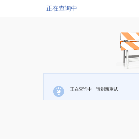
正在查询中
正在查询中，请刷新重试